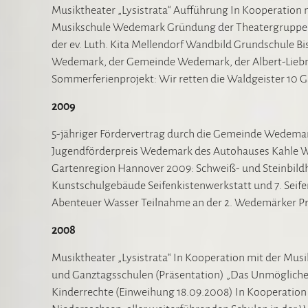
Musiktheater „Lysistrata“ Aufführung In Kooperation
Musikschule Wedemark Gründung der Theatergruppe „Te
der ev. Luth. Kita Mellendorf Wandbild Grundschule B
Wedemark, der Gemeinde Wedemark, der Albert-Liebm
Sommerferienprojekt: Wir retten die Waldgeister 10
2009
5-jähriger Fördervertrag durch die Gemeinde Wedemark
Jugendförderpreis Wedemark des Autohauses Kahle We
Gartenregion Hannover 2009: Schweiß- und Steinbildh
Kunstschulgebäude Seifenkistenwerkstatt und 7. Seif
Abenteuer Wasser Teilnahme an der 2. Wedemärker Pr
2008
Musiktheater „Lysistrata“ In Kooperation mit der M
und Ganztagsschulen (Präsentation) „Das Unmöglich
Kinderrechte (Einweihung 18.09.2008) In Kooperatio