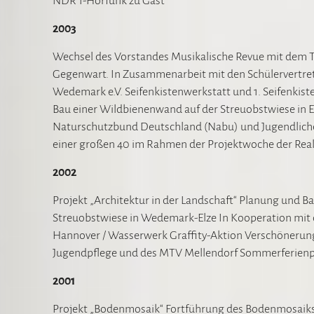
NDR 1-Hörfunk zu Gast
2003
Wechsel des Vorstandes Musikalische Revue mit dem Titel
Gegenwart. In Zusammenarbeit mit den Schülervertr
Wedemark e.V. Seifenkistenwerkstatt und 1. Seifenkis
Bau einer Wildbienenwand auf der Streuobstwiese in
Naturschutzbund Deutschland (Nabu) und Jugendliche
einer großen 40 im Rahmen der Projektwoche der Re
2002
Projekt „Architektur in der Landschaft“ Planung und 
Streuobstwiese in Wedemark-Elze In Kooperation mi
Hannover / Wasserwerk Graffity-Aktion Verschönerung
Jugendpflege und des MTV Mellendorf Sommerferienpro
2001
Projekt „Bodenmosaik“ Fortführung des Bodenmosaiks 