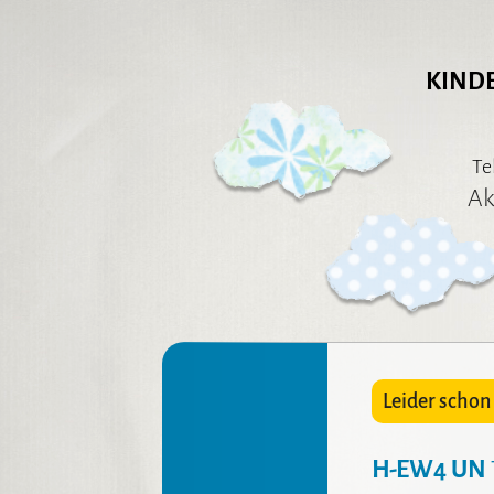
KIND
Te
Ak
Leider schon v
H-EW4 UN