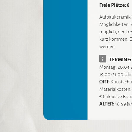
Freie Plätze: 8
Aufbaukeramik e
Möglichkeiten. V
möglich, der kre
kurz kommen. E
werden
i
TERMINE:
Montag, 20.04.2
19:00-21:00 Uhr
ORT:
Kunstschul
Materialkosten:
€ (inklusive Bra
ALTER:
16-99 Ja