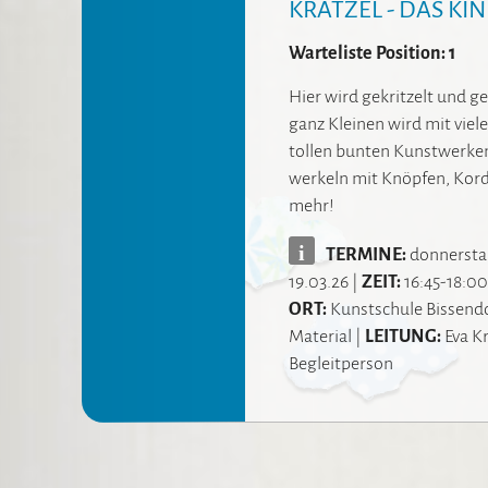
KRATZEL - DAS KI
Warteliste Position: 1
Hier wird gekritzelt und ge
ganz Kleinen wird mit viel
tollen bunten Kunstwerken 
werkeln mit Knöpfen, Kord
mehr!
i
TERMINE:
donnerstags
19.03.26 |
ZEIT:
16:45-18:00
ORT:
Kunstschule Bissend
Material
|
LEITUNG:
Eva K
Begleitperson