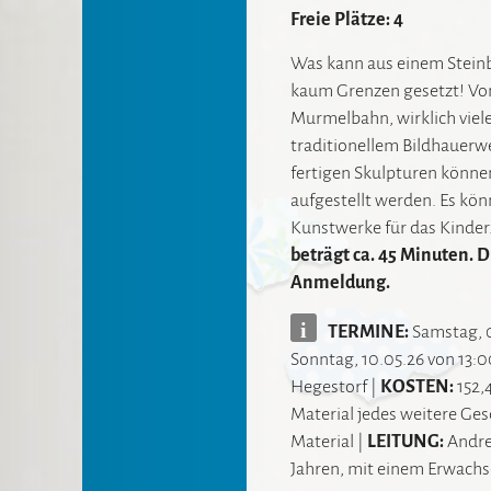
Freie Plätze: 4
Was kann aus einem Stein
kaum Grenzen gesetzt! Von
Murmelbahn, wirklich viele
traditionellem Bildhauerw
fertigen Skulpturen könn
aufgestellt werden. Es kö
Kunstwerke für das Kinde
beträgt ca. 45 Minuten. 
Anmeldung.
i
TERMINE:
Samstag, 0
Sonntag, 10.05.26 von 13:
Hegestorf
|
KOSTEN:
152,
Material jedes weitere Ges
Material
|
LEITUNG:
Andr
Jahren
,
mit einem Erwach